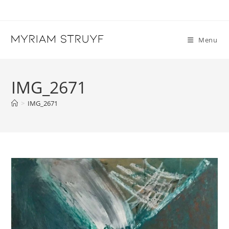
Skip
to
content
Menu
IMG_2671
>
IMG_2671