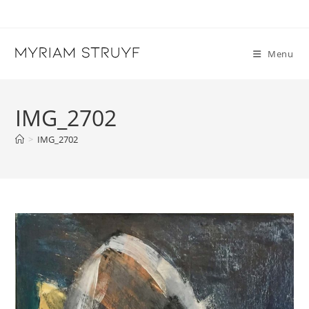
Skip
to
content
Menu
IMG_2702
>
IMG_2702