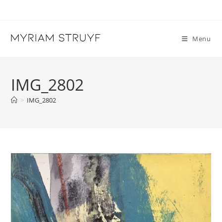
Skip
to
content
Menu
IMG_2802
>
IMG_2802