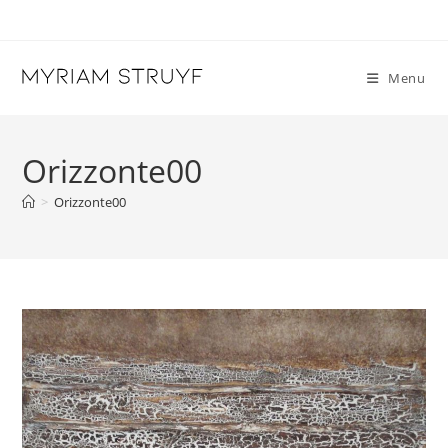
Skip
to
content
Menu
Orizzonte00
>
Orizzonte00