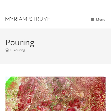
Skip
to
content
Menu
Pouring
>
Pouring