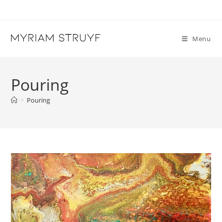
Skip
to
content
Menu
Pouring
>
Pouring