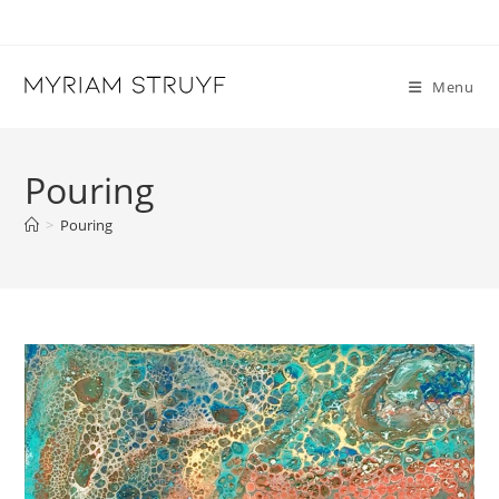
Skip
to
content
Menu
Pouring
>
Pouring