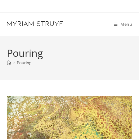
Skip
to
content
Menu
Pouring
>
Pouring