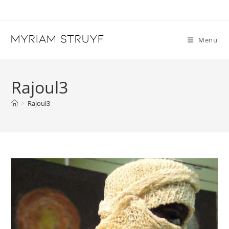
Skip
to
content
Menu
Rajoul3
>
Rajoul3